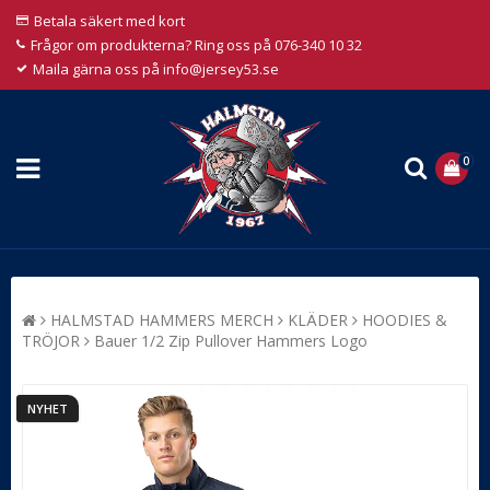
Betala säkert med kort
Frågor om produkterna? Ring oss på 076-340 10 32
Maila gärna oss på info@jersey53.se
0
HALMSTAD HAMMERS MERCH
KLÄDER
HOODIES &
TRÖJOR
Bauer 1/2 Zip Pullover Hammers Logo
NYHET