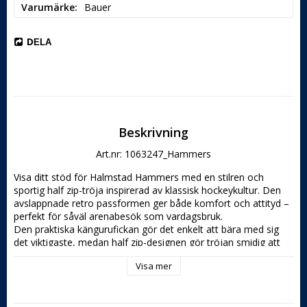
Varumärke
Bauer
DELA
Beskrivning
Art.nr: 1063247_Hammers
Visa ditt stöd för Halmstad Hammers med en stilren och 
sportig half zip-tröja inspirerad av klassisk hockeykultur. Den 
avslappnade retro passformen ger både komfort och attityd – 
perfekt för såväl arenabesök som vardagsbruk.

Den praktiska kängurufickan gör det enkelt att bära med sig 
det viktigaste, medan half zip-designen gör tröjan smidig att 
använda lager på lager under kyliga dagar i hallen eller ute på 
Visa mer
stan.

Med premiumdetaljer som YKK®-dragkedjor och snygga 
logodetaljer får du en tröja som kombinerar hockeykänsla, 