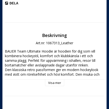
DELA
Beskrivning
Art.nr: 1067313_Leather
BAUER Team Ultimate Hoodie är hoodien för dig som vill 
kombinera hockeystil, komfort och klubbkänsla i ett och 
samma plagg. Perfekt för uppvärmning i ishallen, resor till 
bortamatcher eller avslappnade dagar utanför rinken.

Den klassiska retro passformen ger en modern hockeylook 
med gott om rörelsefrihet och hög komfort. Den mjuka och 
slitstarka polyesterkonstruktionen gör hoodien perfekt både 
Visa mer
före och efter träning – samtidigt som den fungerar lika bra till 
vardags.

Kängurufickan framtill ger både funktion och stil, medan de 
stilrena BAUER-detaljerna förstärker den autentiska 
hockeykänslan.

Hoddien har en exklusiv läder-patch diskret placerad på 