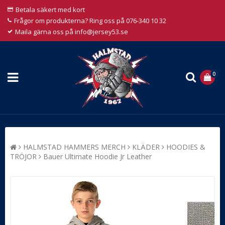
Betala säkert med kort
Frågor om produkterna? Ring oss på 076-340 10 32
Maila gärna oss på info@jersey53.se
0
HALMSTAD HAMMERS MERCH
KLÄDER
HOODIES &
TRÖJOR
Bauer Ultimate Hoodie Jr Leather