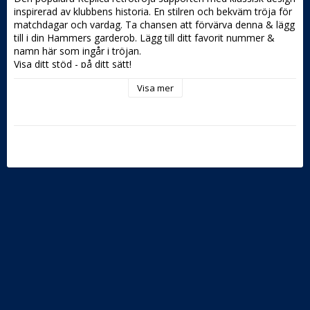
inspirerad av klubbens historia. En stilren och bekväm tröja för 
matchdagar och vardag. Ta chansen att förvärva denna & lägg 
till i din Hammers garderob. Lägg till ditt favorit nummer & 
namn här som ingår i tröjan.

Visa ditt stöd - på ditt sätt! 

OBS: Tröjan sys på din beställning så leveranstid är ca 4-5 
Visa mer
veckor. EJ återköp eller bytesrätt. 